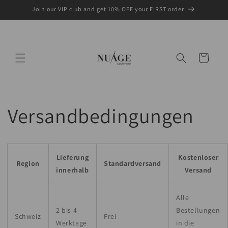
Direkt
Join our VIP club and get 10% OFF your FIRST order
zum
Inhalt
Warenkorb
Versandbedingungen
Lieferung
Kostenloser
Region
Standardversand
innerhalb
Versand
Alle
2 bis 4
Bestellungen
Schweiz
Frei
Werktage
in die