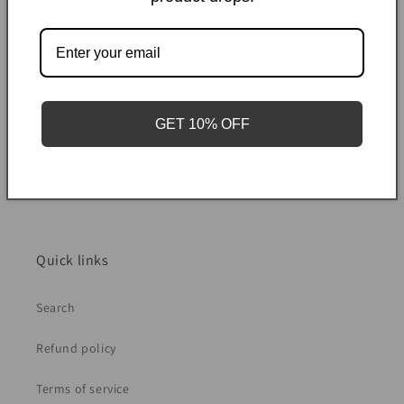
et épaisse. Roulez la serviette comme un tapis de yoga,
en pressant au fur et à mesure.
Étape 4
: Déroulez, puis laissez sécher à plat, dans sa
forme naturelle, à l’air libre.
N’utilisez jamais de sèche-
GET 10% OFF
linge !
S’il reste des plis une fois le vêtement sec, utilisez
un défroisseur à vapeur pour les faire disparaître.
Quick links
Search
Refund policy
Terms of service